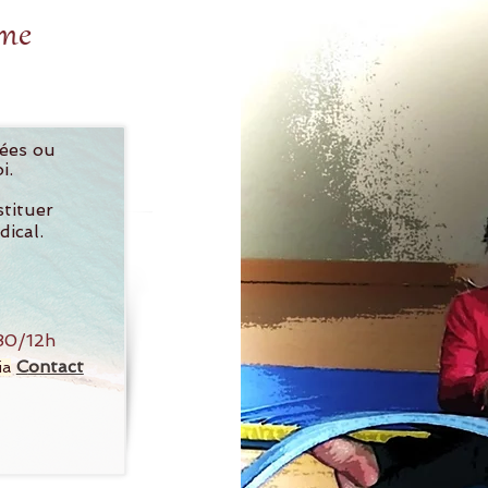
ème
iées ou
vers Soi.
stituer
ical.
0/12h
C
ontact
ia