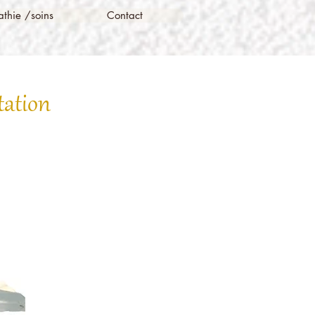
thie /soins
Contact
tation