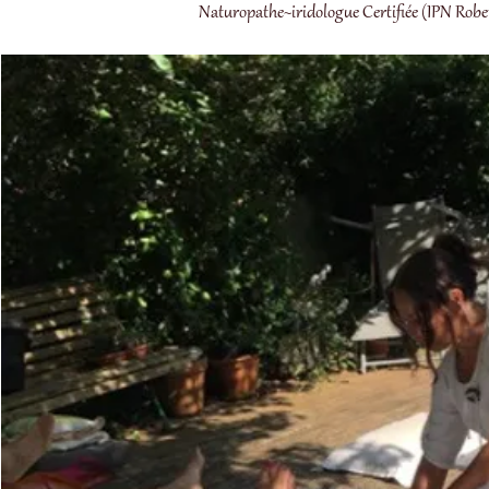
Naturopathe~iridologue Certifiée (IPN Rob