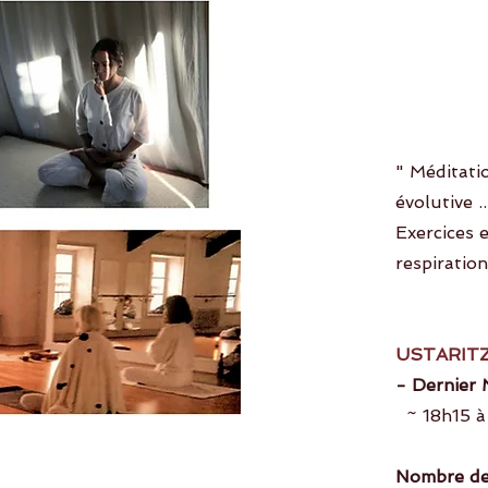
" Méditati
évolutive .
Exercices 
respiratio
USTARITZ
- Dernier 
~ 18h15 à
Nombre de 