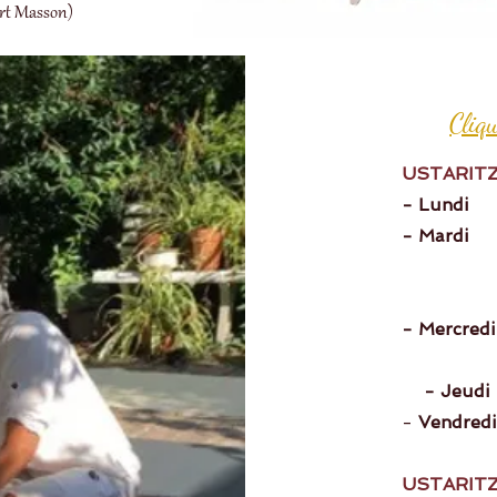
ert Masson)
Cliq
USTARITZ
-
Lund
- Mardi
~ 
~ 10h
~ 18h
- Mercred
~ 1
- Jeu
-
Vendred
USTARITZ