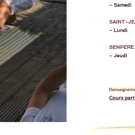
- Samedi
~
SAINT-J
- Lundi
~ 
SENPER
- Jeudi
~ 
~ 19
~ 19h
Renseigneme
Cours par