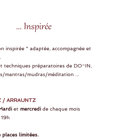
... I
nspirée
on inspirée " adaptée, accompagnée et
..
et techniques préparatoires de DO~IN,
ns/mantras/mudras/méditation ...
 / ARRAUNTZ
Mardi
et
mercredi
de chaque mois
 19h
places limitées.